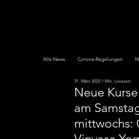
ALTONAER TURNVERBAND von 1845 e.V.
Alle News
Corona-Regelungen
N
31. März 2025
1 Min. Lesezeit
Kinder & Jugend
Kurse
Sau
Neue Kurse 
am Samstag
mittwochs: 
Vinyasa Yog