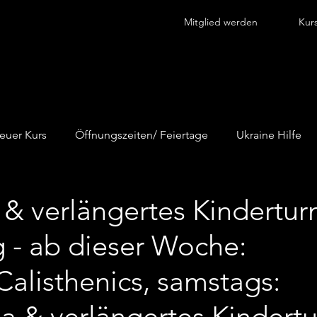
Mitglied werden
Kur
euer Kurs
Öffnungszeiten/ Feiertage
Ukraine Hilfe
na
& verlängertes Kindertur
 - ab dieser Woche:
Calisthenics, samstags:
a & verlängertes Kindert