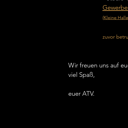
Gewerbes
(Kleine Halle
			zuvor be
Wir freuen uns auf e
viel Spaß,
euer ATV.