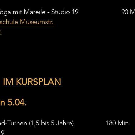
15:00 Uhr     Vinyasa Yoga mit Mareile - St
chule Museumstr. 
)
IM KURSPLAN
 5.04. 
nd-Turnen (1,5 bis 5 Jahre)
180 Min.
- Studio 19				