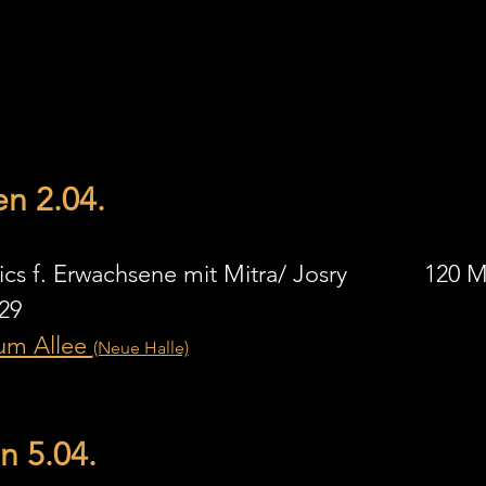
n 2.04. 
20:00 Uhr     Calisthenics f. Erwachsene mit M
 29
m Allee 
(Neue Halle)
 5.04. 