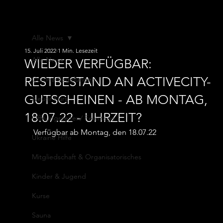
ATV von
1845 e.V.
Alle News
15. Juli 2022
1 Min. Lesezeit
Alle News
WIEDER VERFÜGBAR:
RESTBESTAND AN ACTIVECITY-
Corona-Regelungen
GUTSCHEINEN - AB MONTAG,
Neuer Kurs
18.07.22 - UHRZEIT?
Öffnungszeiten/ Feiertage
Verfügbar ab Montag, den 18.07.22
Ukraine Hilfe
Mitgliedschaft & Organisatorisches
Kinder & Jugend
Kurse
Sauna