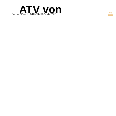
ATV von
ALTONAER TURNVERBAND von
1845 e.V.
1845 e.V.