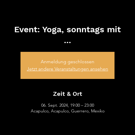
ATV von
1845 e.V.
Event: Yoga, sonntags mit
...
Anmeldung geschlossen
Jetzt andere Veranstaltungen ansehen
Zeit & Ort
06. Sept. 2024, 19:00 – 23:00
Acapulco, Acapulco, Guerrero, Mexiko