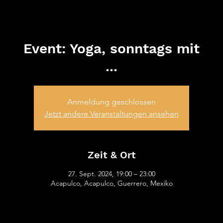
ATV von
1845 e.V.
Event: Yoga, sonntags mit
...
Anmeldung geschlossen
Jetzt andere Veranstaltungen ansehen
Zeit & Ort
27. Sept. 2024, 19:00 – 23:00
Acapulco, Acapulco, Guerrero, Mexiko