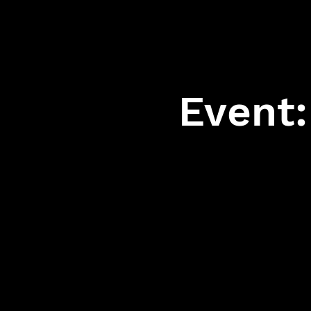
ALTONAER TURNVERBAND von 1845 e.V.
Event: