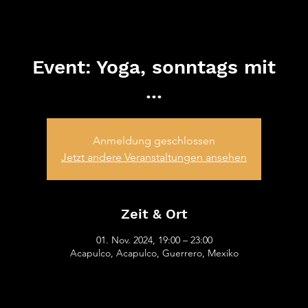
ATV von
1845 e.V.
Event: Yoga, sonntags mit
...
Anmeldung geschlossen
Jetzt andere Veranstaltungen ansehen
Zeit & Ort
01. Nov. 2024, 19:00 – 23:00
Acapulco, Acapulco, Guerrero, Mexiko