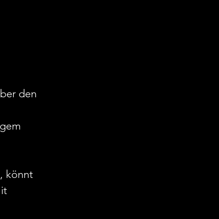
über den 
tigem 
 , könnt 
it 