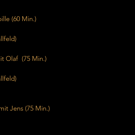
ille (60 Min.)
feld)     
t Olaf  (75 Min.)
feld)    
mit Jens (75 Min.) 