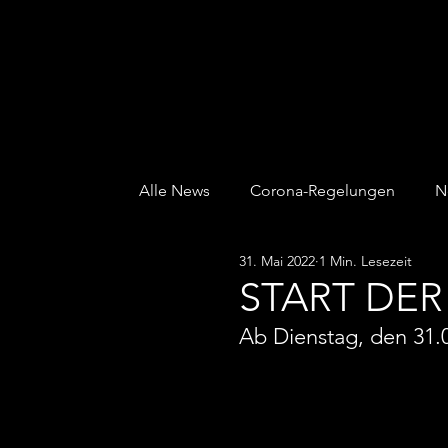
ALTONAER TURNVERBAND von 1845 e.V.
Alle News
Corona-Regelungen
N
31. Mai 2022
1 Min. Lesezeit
Kinder & Jugend
Kurse
Sau
START DE
Ab Dienstag, den 31.