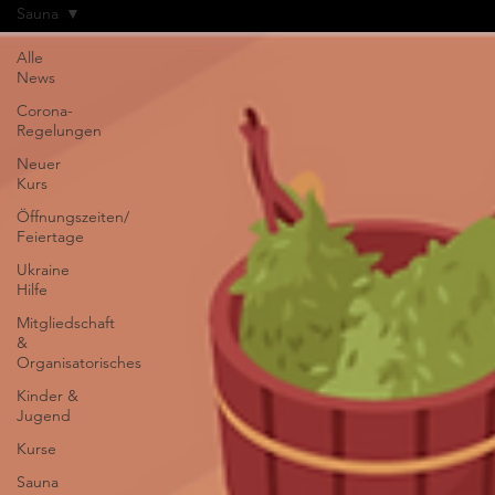
Sauna
Alle
News
Corona-
Regelungen
Neuer
Kurs
Öffnungszeiten/
Feiertage
Ukraine
Hilfe
Mitgliedschaft
&
Organisatorisches
Kinder &
Jugend
Kurse
Sauna