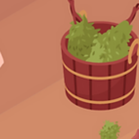
12. Jan. 2025
1 Min. Lesezeit
Montag, 13.01.25: Sauna erst ab 11:
Uhr geöffnet.
Liebe Mitglieder des ATV von 1845 e.V., am morgigen Monta
den 13.01.25, wird die Sauna aufgrund von Wartungsarbeiten
erst ab 11:30 Uhr...