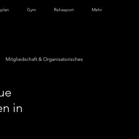
splan
Gym
Rehasport
Mehr
Mitgliedschaft & Organisatorisches
eue
n in