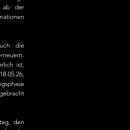
 ab der 
ationen 
ch die 
rneuern. 
ich ist, 
05.26, 
gsphase 
ebracht 
ag, den 