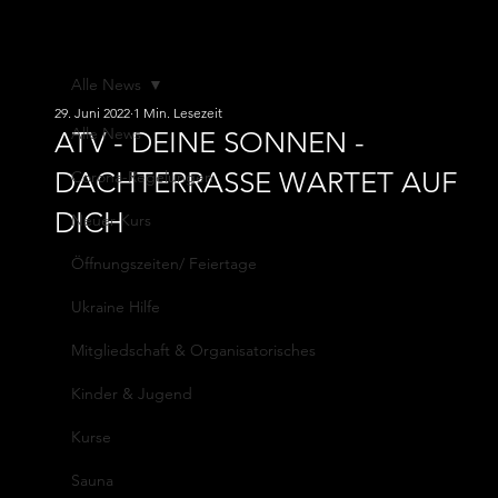
ATV von
1845 e.V.
Alle News
29. Juni 2022
1 Min. Lesezeit
Alle News
ATV - DEINE SONNEN -
DACHTERRASSE WARTET AUF
Corona-Regelungen
DICH
Neuer Kurs
Öffnungszeiten/ Feiertage
Ukraine Hilfe
Mitgliedschaft & Organisatorisches
Kinder & Jugend
Kurse
Sauna