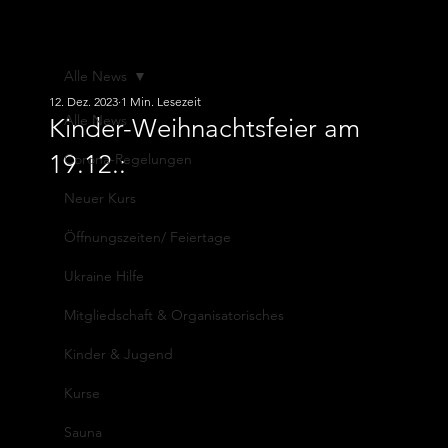
ATV von
1845 e.V.
Alle News
12. Dez. 2023
1 Min. Lesezeit
Alle News
Kinder-Weihnachtsfeier am
19.12.:
Corona-Regelungen
Neuer Kurs
Öffnungszeiten/ Feiertage
Ukraine Hilfe
Mitgliedschaft & Organisatorisches
Kinder & Jugend
Kurse
Sauna