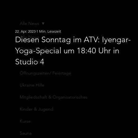
ATV von
1845 e.V.
Alle News
22. Apr. 2023
1 Min. Lesezeit
Alle News
Diesen Sonntag im ATV: Iyengar-
Yoga-Special um 18:40 Uhr in
Corona-Regelungen
Studio 4
Neuer Kurs
Öffnungszeiten/ Feiertage
Ukraine Hilfe
Mitgliedschaft & Organisatorisches
Kinder & Jugend
Kurse
Sauna