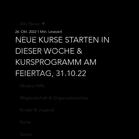
ATV von
1845 e.V.
Alle News
26. Okt. 2022
1 Min. Lesezeit
Alle News
NEUE KURSE STARTEN IN
DIESER WOCHE &
Corona-Regelungen
KURSPROGRAMM AM
Neuer Kurs
FEIERTAG, 31.10.22
Öffnungszeiten/ Feiertage
Ukraine Hilfe
Mitgliedschaft & Organisatorisches
Kinder & Jugend
Kurse
Sauna