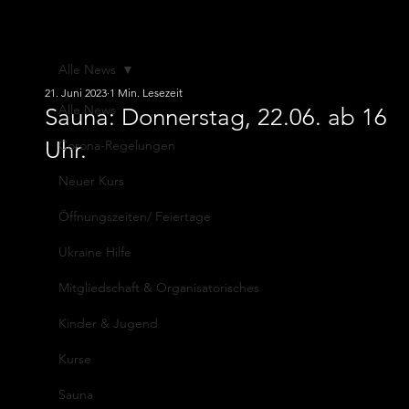
ATV von
1845 e.V.
Alle News
21. Juni 2023
1 Min. Lesezeit
Alle News
Sauna: Donnerstag, 22.06. ab 16
Uhr.
Corona-Regelungen
Neuer Kurs
Öffnungszeiten/ Feiertage
Ukraine Hilfe
Mitgliedschaft & Organisatorisches
Kinder & Jugend
Kurse
Sauna