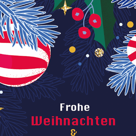
Wichtig: Hallensperrungen &
Kursausfälle wegen Schneefall und
Glätte
Liebe Mitglieder, aufgrund der aktuellen Wetterlage gibt es
wichtige Änderungen für unseren Sportbetrieb. Bitte beacht
die folgenden Informationen zu den städtischen Hallen und
unserem Vereinshaus: A) Hamburger Schulturnhallen (Sperr
durch die Stadt) Der Hamburger Sportbund hat uns soeben
informiert, dass alle Hamburger Schulsporthallen ab heute
Nachmittag geschlossen werden. Dauer: Voraussichtlich bis
Dienstag, den 13.01.2026. Grund: Aufgrund der angekündig
starken S